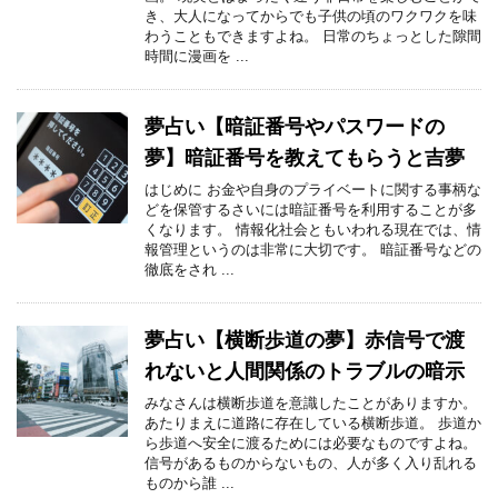
き、大人になってからでも子供の頃のワクワクを味
わうこともできますよね。 日常のちょっとした隙間
時間に漫画を ...
夢占い【暗証番号やパスワードの
夢】暗証番号を教えてもらうと吉夢
はじめに お金や自身のプライベートに関する事柄な
どを保管するさいには暗証番号を利用することが多
くなります。 情報化社会ともいわれる現在では、情
報管理というのは非常に大切です。 暗証番号などの
徹底をされ ...
夢占い【横断歩道の夢】赤信号で渡
れないと人間関係のトラブルの暗示
みなさんは横断歩道を意識したことがありますか。
あたりまえに道路に存在している横断歩道。 歩道か
ら歩道へ安全に渡るためには必要なものですよね。
信号があるものからないもの、人が多く入り乱れる
ものから誰 ...