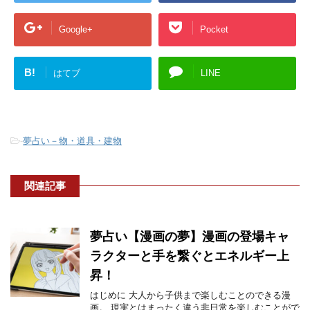
Google+
Pocket
B!
はてブ
LINE
-
夢占い－物・道具・建物
関連記事
夢占い【漫画の夢】漫画の登場キャ
ラクターと手を繋ぐとエネルギー上
昇！
はじめに 大人から子供まで楽しむことのできる漫
画。 現実とはまったく違う非日常を楽しむことがで