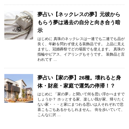
夢占い【ネックレスの夢】元彼から
もらう夢は過去の自分と向き合う暗
示
はじめに 真珠のネックレスは一連でも二連でも品が
良く、年齢を問わず使える装飾品です。 上品に見え
ますし、冠婚葬祭でどの場面でも使えます。 真珠の
指輪やピアス、イアリングもそうです。 装飾品と言
われてす ...
夢占い【家の夢】26種。壊れると身
体・財産・家庭で運気の停滞！？
はじめに 「家の夢」と聞いて何を思い浮かべますで
しょうか？ ホッとする家、楽しい我が家、帰りたく
ない家・・・と家にまつわる思いは人それぞれで悲
喜こもごもあるかもしれません。 街を歩いていて、
こんなに沢 ...