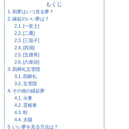
もくじ
初夢はいつ見る夢？
縁起のいい夢は？
[一富士]
[二鷹]
[三茄子]
[四扇]
[五煙草]
[六座頭]
四葬礼五雪隠
四葬礼
五雪隠
その他の縁起夢
火事
霊柩車
蛇
太陽
いい夢を見る方法は？