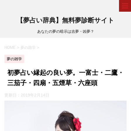
【夢占い辞典】無料夢診断サイト
あなたの夢の暗示は吉夢・凶夢？
HOME
>
夢の雑学
>
夢の雑学
初夢占い縁起の良い夢。一富士・二鷹・
三茄子・四扇・五煙草・六座頭
更新日：
2019年2月14日