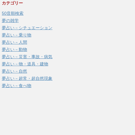
カテゴリー
50音順検索
夢の雑学
夢占い－シチュエーション
夢占い－乗り物
夢占い－人間
夢占い－動物
夢占い－災害・事故・病気
夢占い－物・道具・建物
夢占い－自然
夢占い－超常・超自然現象
夢占い－食べ物