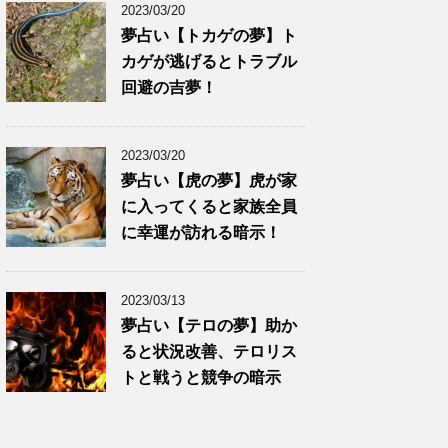
2023/03/20
夢占い【トカゲの夢】ト
カゲが逃げるとトラブル
回避の吉夢！
2023/03/20
夢占い【虎の夢】虎が家
に入ってくると家族全員
に幸運が訪れる暗示！
2023/03/13
夢占い【テロの夢】助か
ると状況改善、テロリス
トと戦うと競争の暗示