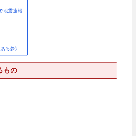
で地震速報
ンある夢》
るもの