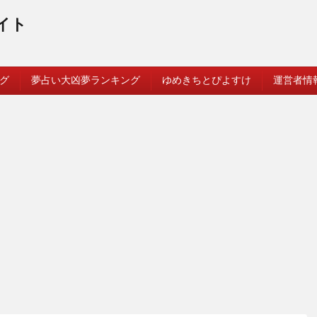
イト
グ
夢占い大凶夢ランキング
ゆめきちとぴよすけ
運営者情