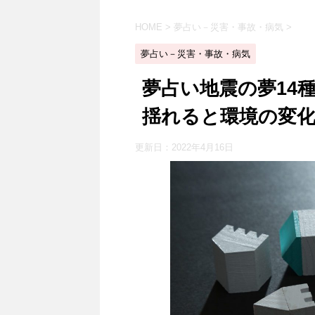
HOME
>
夢占い－災害・事故・病気
>
夢占い－災害・事故・病気
夢占い地震の夢14
揺れると環境の変
更新日：
2022年4月16日