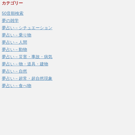
カテゴリー
50音順検索
夢の雑学
夢占い－シチュエーション
夢占い－乗り物
夢占い－人間
夢占い－動物
夢占い－災害・事故・病気
夢占い－物・道具・建物
夢占い－自然
夢占い－超常・超自然現象
夢占い－食べ物