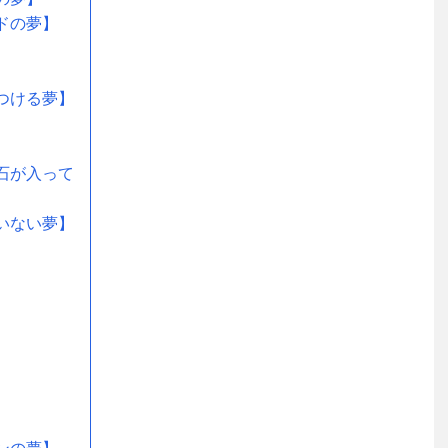
ドの夢】
】
】
つける夢】
石が入って
いない夢】
】