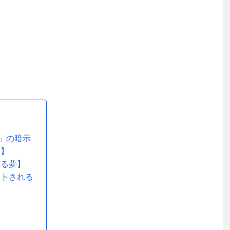
」の暗示
夢】
いる夢】
ントされる