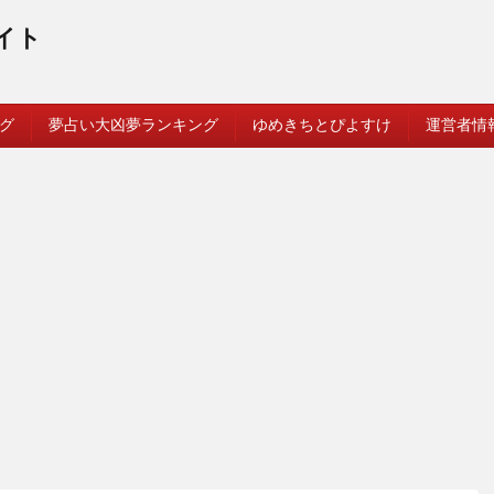
イト
グ
夢占い大凶夢ランキング
ゆめきちとぴよすけ
運営者情