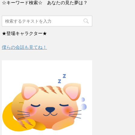
☆キーワード検索☆ あなたの見た夢は？
★登場キャラクター★
僕らの会話も見てね！