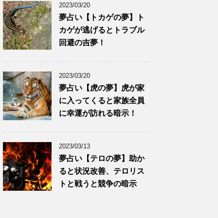
2023/03/20
夢占い【トカゲの夢】ト
カゲが逃げるとトラブル
回避の吉夢！
2023/03/20
夢占い【虎の夢】虎が家
に入ってくると家族全員
に幸運が訪れる暗示！
2023/03/13
夢占い【テロの夢】助か
ると状況改善、テロリス
トと戦うと競争の暗示