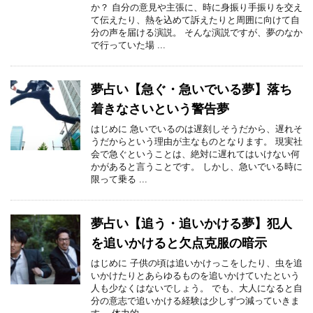
か？ 自分の意見や主張に、時に身振り手振りを交え
て伝えたり、熱を込めて訴えたりと周囲に向けて自
分の声を届ける演説。 そんな演説ですが、夢のなか
で行っていた場 ...
夢占い【急ぐ・急いでいる夢】落ち
着きなさいという警告夢
はじめに 急いでいるのは遅刻しそうだから、遅れそ
うだからという理由が主なものとなります。 現実社
会で急ぐということは、絶対に遅れてはいけない何
かがあると言うことです。 しかし、急いでいる時に
限って乗る ...
夢占い【追う・追いかける夢】犯人
を追いかけると欠点克服の暗示
はじめに 子供の頃は追いかけっこをしたり、虫を追
いかけたりとあらゆるものを追いかけていたという
人も少なくはないでしょう。 でも、大人になると自
分の意志で追いかける経験は少しずつ減っていきま